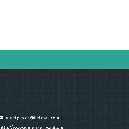
1/3
jumetpieces@hotmail.com
http://www.jumetpiecesauto.be