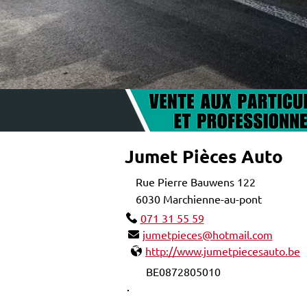
Jumet Pièces Auto
Rue Pierre Bauwens 122
6030 Marchienne-au-pont
071 31 55 59
jumetpieces@hotmail.com
http://www.jumetpiecesauto.be
BE0872805010
HEURES D'OUVER